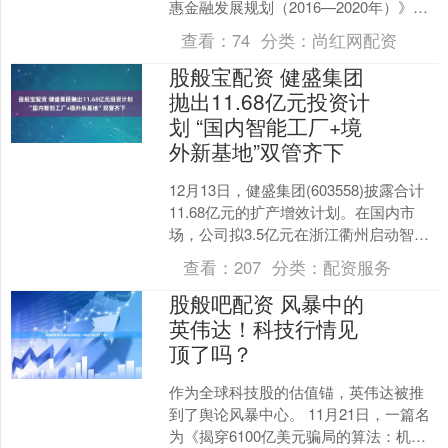
惠金融发展规划（2016—2020年）》，
在明确普惠金融服务客群的同时对各类
查看：
74
分类：
尚红网配资
金融机构....
股般宝配资 健盛集团
抛出11.68亿元投资计
划 “国内智能工厂+境
外新基地”双管齐下
12月13日，健盛集团(603558)披露合计
11.68亿元的扩产增效计划。在国内市
场，公司拟3.5亿元在浙江衢州启动智能
制造工厂建设；在境外市场，公司拟
查看：
207
分类：
配资服务
8.1....
股般吧配资 风暴中的
英伟达！科技行情见
顶了吗？
作为全球科技股的估值锚，英伟达被推
到了舆论风暴中心。 11月21日，一篇名
为《揭穿6100亿美元骗局的算法：机器