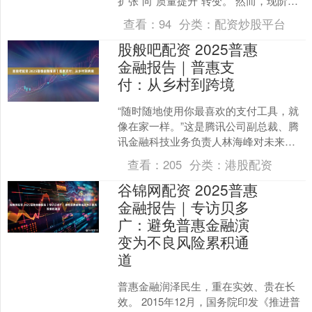
扩张”向“质量提升”转变。 然而，现阶段
普惠金融发展面临的种种挑战也不容忽
查看：
94
分类：
配资炒股平台
视。中低收入群体....
股般吧配资 2025普惠
金融报告｜普惠支
付：从乡村到跨境
“随时随地使用你最喜欢的支付工具，就
像在家一样。”这是腾讯公司副总裁、腾
讯金融科技业务负责人林海峰对未来支
付给出的终极答案。这背后，正是支付
查看：
205
分类：
港股配资
普惠化的体现——通过....
谷锦网配资 2025普惠
金融报告｜专访贝多
广：避免普惠金融演
变为不良风险累积通
道
普惠金融润泽民生，重在实效、贵在长
效。 2015年12月，国务院印发《推进普