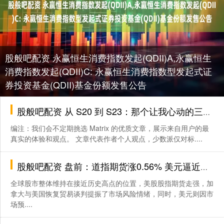
股般吧配资 永赢恒生消费指数发起(QDII)A,永赢恒生
消费指数发起(QDII)C: 永赢恒生消费指数型发起式证
券投资基金(QDII)基金份额发售公告
股般吧配资 从 S20 到 S23：那个让我心动的三星，还能回来吗？_iPhone_Android_用户
编注：我们会不定期挑选 Matrix 的优质文章，展示来自用户的最
真实的体验和观点。 文章代表作者个人观点，少数派仅对标....
股般吧配资 盘前：道指期货涨0.56% 美元逼近三年地点
全球股市整体维持在接近历史高点的位置，美股股指期货走强，加
拿大与美国恢复贸易谈判提振了市场风险情绪，同时，美元则因市
场预....