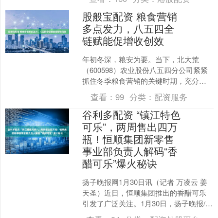
该公司对....
股般宝配资 粮食营销
多点发力，八五四全
链赋能促增收创效
年初冬深，粮安为要。当下，北大荒
（600598）农业股份八五四分公司紧紧
抓住冬季粮食营销的关键时期，充分依
托绿色有机基地的优势，以种储销一体
查看：
99
分类：
配资服务
化经营模式为着力点，....
谷利多配资 “镇江特色
可乐”，两周售出四万
瓶！恒顺集团新零售
事业部负责人解码“香
醋可乐”爆火秘诀
扬子晚报网1月30日讯（记者 万凌云 姜
天圣）近日，恒顺集团推出的香醋可乐
引发了广泛关注。1月30日，扬子晚报/紫
牛新闻记者在该集团独家采访到了恒顺