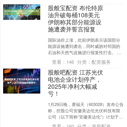
设施遭美....
股般宝配资 布伦特原
油升破每桶108美元
伊朗称其部分能源设
施遭袭并誓言报复
国际油价上涨，此前伊朗表示该国部分
能源设施遭到袭击，同时威胁对邻国的
石油和天然气设施进行报复性打击。 布
伦特原油升破每桶108美元，此前的周二
查看：
146
分类：
配资服务
上涨逾3%。伊朗国....
股般吧配资 江苏光伏
电池企业计划停产，
2025年净利大幅减
亏！
1月29日晚，赛福天（603028）发布公告
称，控股公司安徽美达伦光伏科技有限
公司（以下简称“安徽美达伦”）计划于近
期临时停产，时间不超过60天。主要系
查看：
160
分类：
港股配资