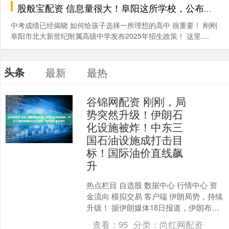
股般宝配资 信息量很大！阜阳这所学校，公布招生计划！_北大_成长_新世纪
中考成绩已经揭晓 如何给孩子选择一所理想的高中 很重要！ 刚刚
阜阳市北大新世纪附属高级中学发布2025年招生政策！ 这里....
头条
最新
最热
谷锦网配资 刚刚，局
势突然升级！伊朗石
化设施被炸！中东三
国石油设施成打击目
标！国际油价直线飙
升
热点栏目 自选股 数据中心 行情中心 资
金流向 模拟交易 客户端 伊朗局势，持续
升级！ 据伊朗媒体18日报道，伊朗布什
尔省南帕尔斯和阿萨卢耶部分石油化工
查看：
95
分类：
尚红网配资