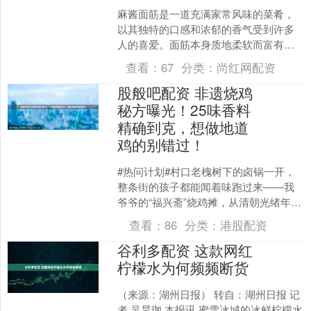
麻酱面筋是一道充满家常风味的菜肴，
以其独特的口感和浓郁的香气受到许多
人的喜爱。面筋本身质地柔软而富有弹
性，能够很好地吸收调味料的滋味，而
查看：
67
分类：
尚红网配资
麻酱的加入则为其带来了醇....
股般吧配资 非遗烧鸡
秘方曝光！25味香料
精确到克，想做地道
鸡的别错过！
#热问计划#村口老槐树下的卤锅一开，
整条街的孩子都能闻着味跑过来——我
爷爷的“福兴斋”烧鸡摊，从清朝光绪年间
摆到现在，铁招牌上的铜字都被摸得发
查看：
86
分类：
港股配资
亮。小时候我总蹲在....
谷利多配资 这款网红
柠檬水为何频频断货
（来源：湖州日报） 转自：湖州日报 记
者 吴昊珈 本报讯 蜜雪冰城的冰鲜柠檬水