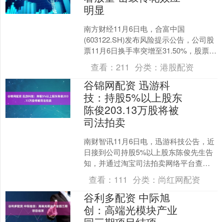
明显
南方财经11月6日电，合富中国
(603122.SH)发布风险提示公告，公司股
票11月6日换手率突增至31.50%，股票交
易显著放量，击鼓传花效应明显，敬请
查看：
211
分类：
港股配资
广大投....
谷锦网配资 迅游科
技：持股5%以上股东
陈俊203.13万股将被
司法拍卖
南财智讯11月6日电，迅游科技公告，近
日接到公司持股5%以上股东陈俊先生告
知，并通过淘宝司法拍卖网络平台查
询，获悉陈俊先生所持公司部分股份将
查看：
111
分类：
尚红网配资
被贵州省贵阳市中级人....
谷利多配资 中际旭
创：高端光模块产业