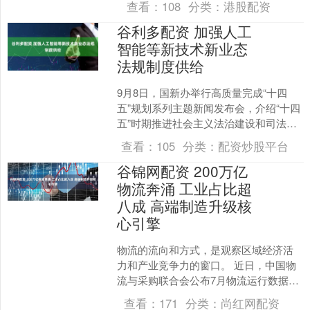
查看：
108
分类：
港股配资
健的“成绩单”。 ....
谷利多配资 加强人工
智能等新技术新业态
法规制度供给
9月8日，国新办举行高质量完成“十四
五”规划系列主题新闻发布会，介绍“十四
五”时期推进社会主义法治建设和司法行
政工作，服务经济社会高质量发展有关
查看：
105
分类：
配资炒股平台
情况。 司法部部....
谷锦网配资 200万亿
物流奔涌 工业占比超
八成 高端制造升级核
心引擎
物流的流向和方式，是观察区域经济活
力和产业竞争力的窗口。 近日，中国物
流与采购联合会公布7月物流运行数据。
今年1-7月，全国社会物流总额达201.9万
查看：
171
分类：
尚红网配资