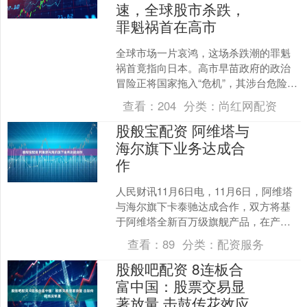
速，全球股市杀跌，
罪魁祸首在高市
全球市场一片哀鸿，这场杀跌潮的罪魁
祸首竟指向日本。高市早苗政府的政治
冒险正将国家拖入“危机”，其涉台危险言
论不仅让文化交流项目大规模崩盘，更
查看：
204
分类：
尚红网配资
触发资本市场的血色预....
股般宝配资 阿维塔与
海尔旗下业务达成合
作
人民财讯11月6日电，11月6日，阿维塔
与海尔旗下卡泰驰达成合作，双方将基
于阿维塔全新百万级旗舰产品，在产品
定制共创、车家场景互通、车载功能设
查看：
89
分类：
配资服务
计等方向开展合作。....
股般吧配资 8连板合
富中国：股票交易显
著放量 击鼓传花效应