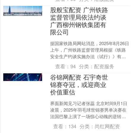
折叠....
股般宝配资 广州铁路
监督管理局依法约谈
广西柳州钢铁集团有
限公司
据国家铁路局网站消息，2025年8月26日
上午，广州铁路监督管理局根据《铁路
安全生产约谈实施办法（试行）》有关
规定，就今年以来广西柳州钢铁集团有
查看：
94
分类：
配资服务
限公司下属子公司....
谷锦网配资 石宇奇世
锦赛夺冠，或迎商业
价值重估
界面新闻见习记者张蕊 北京时间9月1日
凌晨，2025年羽毛球世锦赛男单决赛在
法国巴黎上演了一场惊心动魄的逆转大
戏。中国选手石宇奇在先失一局的不利
查看：
134
分类：
尚红网配资
情况下，以2-1....