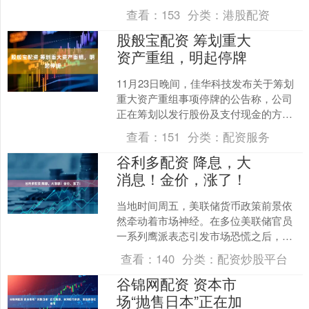
智能如何曝光AI行业的循环融资骗局》的
查看：
153
分类：
港股配资
文章，迅速....
股般宝配资 筹划重大
资产重组，明起停牌
11月23日晚间，佳华科技发布关于筹划
重大资产重组事项停牌的公告称，公司
正在筹划以发行股份及支付现金的方式
购买数盾信息科技股份有限公司（简
查看：
151
分类：
配资服务
称“数盾科技”或“标的....
谷利多配资 降息，大
消息！金价，涨了！
当地时间周五，美联储货币政策前景依
然牵动着市场神经。在多位美联储官员
一系列鹰派表态引发市场恐慌之后，被
称为美联储“三号人物”的纽约联储银行行
查看：
140
分类：
配资炒股平台
长威廉姆斯当天表示，....
谷锦网配资 资本市
场“抛售日本”正在加