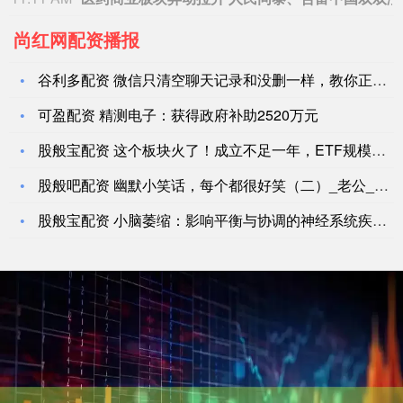
尚红网配资播报
谷利多配资 微信只清空聊天记录和没删一样，教你正确清理方法，
可盈配资 精测电子：获得政府补助2520万元
股般宝配资 这个板块火了！成立不足一年，ETF规模突破110
股般吧配资 幽默小笑话，每个都很好笑（二）_老公_哥们_岳父
股般宝配资 小脑萎缩：影响平衡与协调的神经系统疾病_患者_进