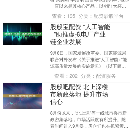
一直以来是其核心产品，以4元1大杯的
亲民价格和清爽解渴的口感，成为很多
查看：
195
分类：
配资炒股平台
人夏日解渴的....
股般宝配资 “人工智能
+”助推虚拟电厂产业
链企业发展
9月8日，国家发展改革委、国家能源局
联合对外发布《关于推进“人工智能+”能
源高质量发展的实施意见》（以下简称
《意见》）。《意见》提到，推进人工
查看：
202
分类：
配资服务
智能技术在虚拟电厂....
股般吧配资 北上深楼
市新政落地 提升市场
信心
8月份以来，“北上深”等一线城市楼市新
政密集落地，市场活跃度有所提升。随
着时间进入9月份，房企们也在抓紧黄金
销售档期，力争在第三季度交出一份稳