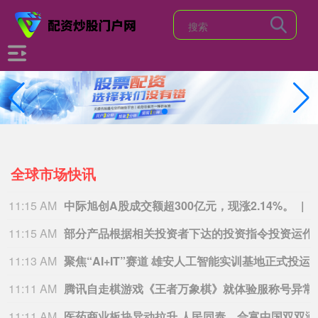
全球市场快讯
11:15 AM
中际旭创A股成交额超300亿元，现涨2.14%。
11:15 AM
部分产品根据相关投资者下达
11:13 AM
聚焦“AI+IT”赛道 雄安人工智能实训基地正式投运
11:11 AM
腾讯自走棋游戏《王
11:11 AM
医药商