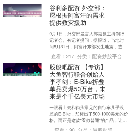
亿元，同比....
谷利多配资 外交部：
愿根据阿富汗的需求
提供救灾援助
9月1日，外交部发言人郭嘉昆主持例行
记者会。有记者提问，据报道，当地时
间8月31日，阿富汗东部发生地震，造成
严重人员伤亡和财产损失。中方对此有
查看：
217
分类：
配资炒股平台
何评论？是否将向阿....
股般吧配资 【专访】
大鱼智行联合创始人
李孝剑：E-Bike折叠
单品卖爆50万台，未
来是个千亿美元市场
一眼看上去和街头常见的自行车几乎没
差的E-Bike，却标出了500-1000美元的价
格。而正是这款“看似普通”的产品，让一
家深圳龙华企业大鱼智行，拿下了全球
查看：
90
分类：
港股配资