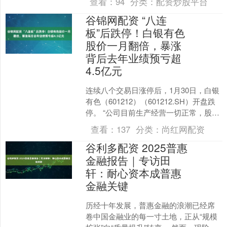
查看：
94
分类：
配资炒股平台
食品新零售事....
谷锦网配资 “八连
板”后跌停！白银有色
股价一月翻倍，暴涨
背后去年业绩预亏超
4.5亿元
连续八个交易日涨停后，1月30日，白银
有色（601212）（601212.SH）开盘跌
停。 “公司目前生产经营一切正常，股价
波动主要受资本市场环境及宏观经济等
查看：
137
分类：
尚红网配资
多....
谷利多配资 2025普惠
金融报告｜专访田
轩：耐心资本成普惠
金融关键
历经十年发展，普惠金融的浪潮已经席
卷中国金融业的每一寸土地，正从“规模