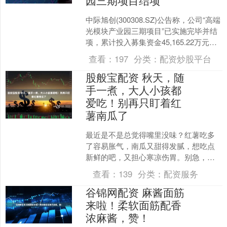
园三期项目结项
中际旭创(300308.SZ)公告称，公司“高端
光模块产业园三期项目”已实施完毕并结
项，累计投入募集资金45,165.22万元。
募投项目已实施完毕，并于近日办理....
查看：
197
分类：
配资炒股平台
股般宝配资 秋天，随
手一煮，大人小孩都
爱吃！别再只盯着红
薯南瓜了
最近是不是总觉得嘴里没味？红薯吃多
了容易胀气，南瓜又甜得发腻，想吃点
新鲜的吧，又担心寒凉伤胃。别急，我
这个跟着老中医学了多年的"厨房达人"，
查看：
139
分类：
配资服务
今天就给大家推荐一个....
谷锦网配资 麻酱面筋
来啦！柔软面筋配香
浓麻酱，赞！